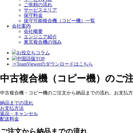
ご依頼の流れ
サービスエリア
保守料金
保守可能複合機（コピー機）一覧
会社案内
会社概要
エンジニア紹介
東京複合機の強み
お役立ちコラム
中国語版TOP
⇒TeamViewerのダウンロードはこちら
中古複合機（コピー機）のご
中古複合機・コピー機のご注文から納品までの流れ、
お支払方
納品までの流れ
お支払方法
返品・キャンセル
配送料金
ご注文から納品までの流れ