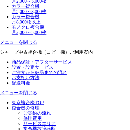
月2,000～5,000枚
カラー複合機
月5,000～8,000枚
カラー複合機
月8,000枚以上
モノクロ複合機
月2,000～5,000枚
メニューを閉じる
シャープ中古複合機（コピー機）
ご利用案内
商品保証・アフターサービス
設置・設定サービス
ご注文から納品までの流れ
お支払い方法
配送料金
メニューを閉じる
東京複合機TOP
複合機の修理
ご契約の流れ
修理費用
サービスエリア
複合機故障診断